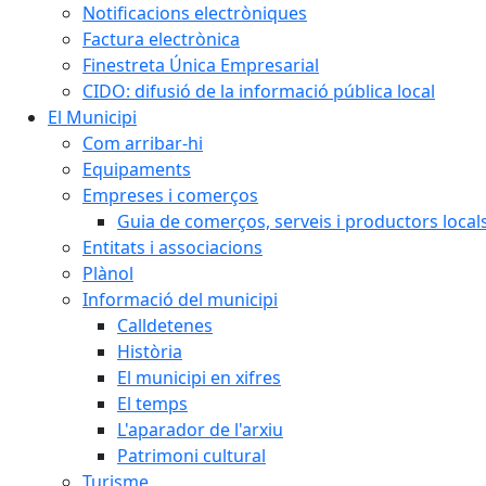
Notificacions electròniques
Factura electrònica
Finestreta Única Empresarial
CIDO: difusió de la informació pública local
El Municipi
Com arribar-hi
Equipaments
Empreses i comerços
Guia de comerços, serveis i productors local
Entitats i associacions
Plànol
Informació del municipi
Calldetenes
Història
El municipi en xifres
El temps
L'aparador de l'arxiu
Patrimoni cultural
Turisme