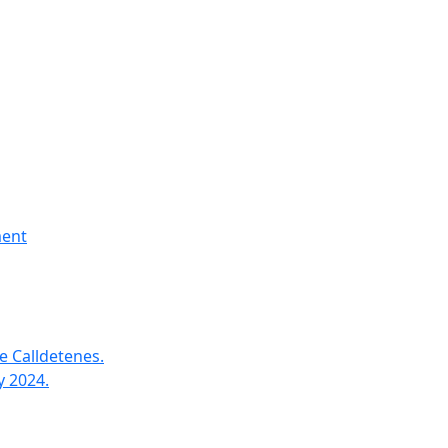
ment
e Calldetenes.
y 2024.