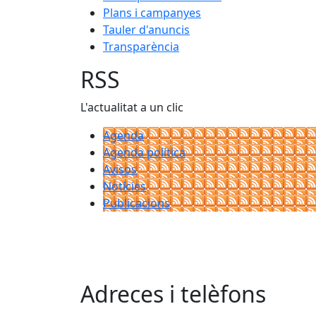
Plans i campanyes
Tauler d'anuncis
Transparència
RSS
L'actualitat a un clic
Agenda
Agenda política
Avisos
Notícies
Publicacions
Adreces i telèfons