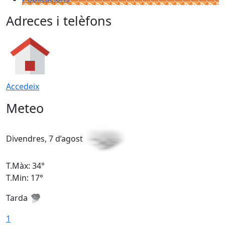
Adreces i telèfons
Accedeix
Meteo
Divendres, 7 d’agost
D
T.Màx: 34°
T
T.Min: 17°
T
Tarda
T
1