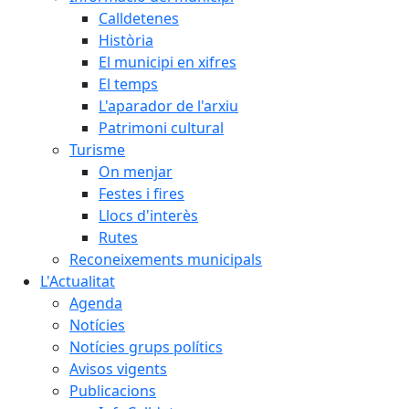
Calldetenes
Història
El municipi en xifres
El temps
L'aparador de l'arxiu
Patrimoni cultural
Turisme
On menjar
Festes i fires
Llocs d'interès
Rutes
Reconeixements municipals
L'Actualitat
Agenda
Notícies
Notícies grups polítics
Avisos vigents
Publicacions