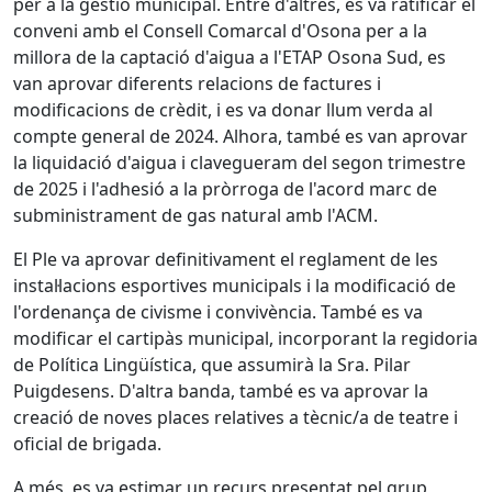
per a la gestió municipal. Entre d'altres, es va ratificar el
conveni amb el Consell Comarcal d'Osona per a la
millora de la captació d'aigua a l'ETAP Osona Sud, es
van aprovar diferents relacions de factures i
modificacions de crèdit, i es va donar llum verda al
compte general de 2024. Alhora, també es van aprovar
la liquidació d'aigua i clavegueram del segon trimestre
de 2025 i l'adhesió a la pròrroga de l'acord marc de
subministrament de gas natural amb l'ACM.
El Ple va aprovar definitivament el reglament de les
instal·lacions esportives municipals i la modificació de
l'ordenança de civisme i convivència. També es va
modificar el cartipàs municipal, incorporant la regidoria
de Política Lingüística, que assumirà la Sra. Pilar
Puigdesens. D'altra banda, també es va aprovar la
creació de noves places relatives a tècnic/a de teatre i
oficial de brigada.
A més, es va estimar un recurs presentat pel grup