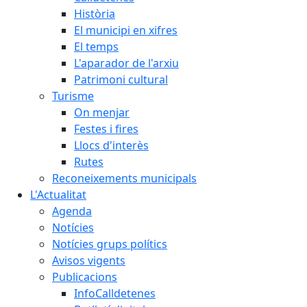
Història
El municipi en xifres
El temps
L'aparador de l'arxiu
Patrimoni cultural
Turisme
On menjar
Festes i fires
Llocs d'interès
Rutes
Reconeixements municipals
L'Actualitat
Agenda
Notícies
Notícies grups polítics
Avisos vigents
Publicacions
InfoCalldetenes