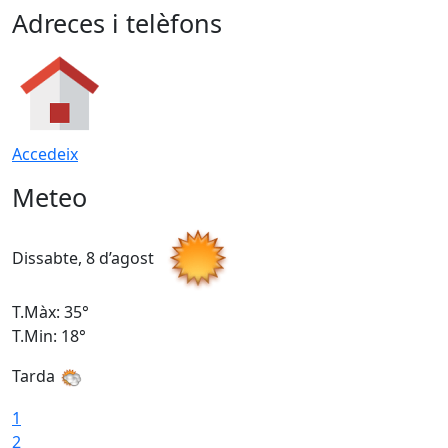
Adreces i telèfons
Accedeix
Meteo
Dissabte, 8 d’agost
D
T.Màx: 35°
T
T.Min: 18°
T
Tarda
T
1
2