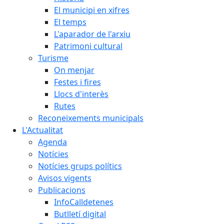
El municipi en xifres
El temps
L'aparador de l'arxiu
Patrimoni cultural
Turisme
On menjar
Festes i fires
Llocs d'interès
Rutes
Reconeixements municipals
L'Actualitat
Agenda
Notícies
Notícies grups polítics
Avisos vigents
Publicacions
InfoCalldetenes
Butlletí digital