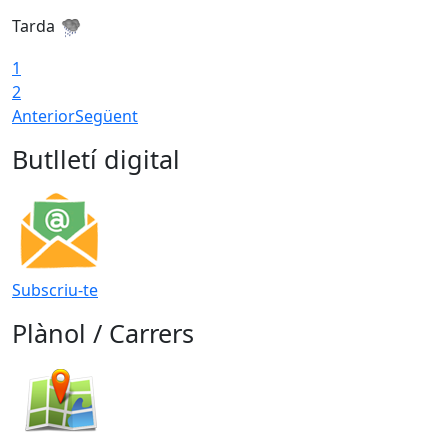
Tarda
T
1
2
Anterior
Següent
Butlletí digital
Subscriu-te
Plànol / Carrers