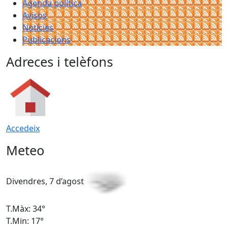
Agenda política
Avisos
Notícies
Publicacions
Adreces i telèfons
Accedeix
Meteo
Divendres, 7 d’agost
D
T.Màx: 34°
T
T.Min: 17°
T