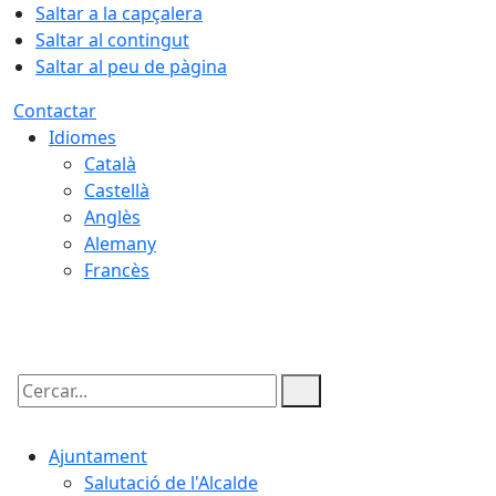
Saltar a la capçalera
Saltar al contingut
Saltar al peu de pàgina
Contactar
Idiomes
Català
Castellà
Anglès
Alemany
Francès
06.08.2026 | 22:43
Cercar:
Ajuntament
Salutació de l'Alcalde