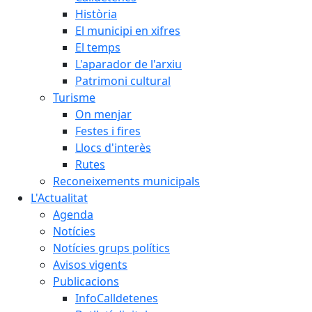
Història
El municipi en xifres
El temps
L'aparador de l'arxiu
Patrimoni cultural
Turisme
On menjar
Festes i fires
Llocs d'interès
Rutes
Reconeixements municipals
L'Actualitat
Agenda
Notícies
Notícies grups polítics
Avisos vigents
Publicacions
InfoCalldetenes