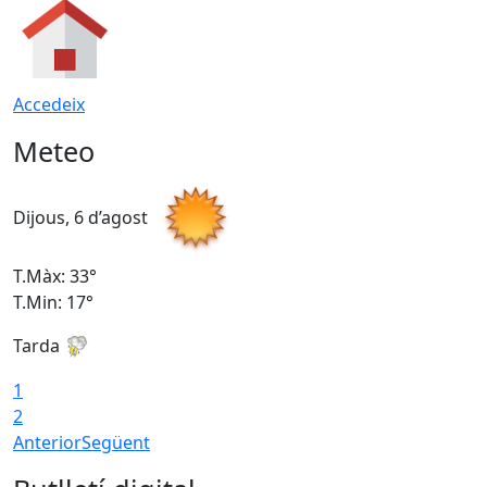
Accedeix
Meteo
Dijous, 6 d’agost
D
T.Màx: 33°
T
T.Min: 17°
T
Tarda
T
1
2
Anterior
Següent