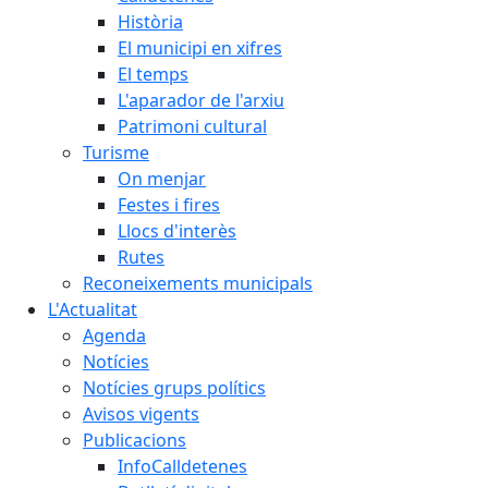
Història
El municipi en xifres
El temps
L'aparador de l'arxiu
Patrimoni cultural
Turisme
On menjar
Festes i fires
Llocs d'interès
Rutes
Reconeixements municipals
L'Actualitat
Agenda
Notícies
Notícies grups polítics
Avisos vigents
Publicacions
InfoCalldetenes