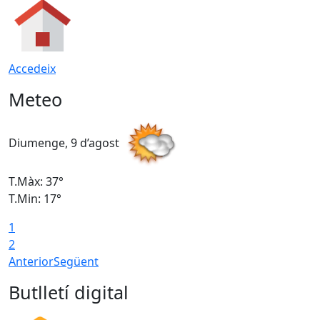
Accedeix
Meteo
Diumenge, 9 d’agost
D
T.Màx: 37°
T
T.Min: 17°
T
1
T
2
Anterior
Següent
Butlletí digital