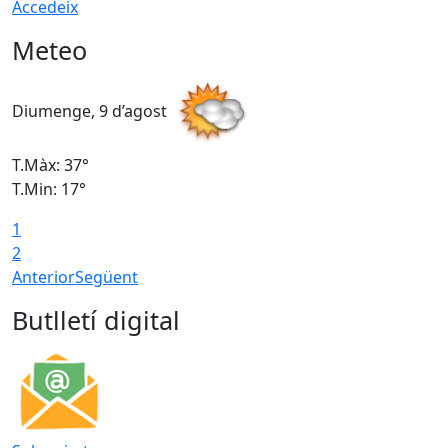
Accedeix
Meteo
Diumenge, 9 d’agost
D
T.Màx: 37°
T
T.Min: 17°
T
1
T
2
Anterior
Següent
Butlletí digital