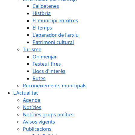
Calldetenes
Història
El municipi en xifres
El temps
L'aparador de l'arxiu
Patrimoni cultural
Turisme
On menjar
Festes i fires
Llocs d'interès
Rutes
Reconeixements municipals
L'Actualitat
Agenda
Notícies
Notícies grups polítics
Avisos vigents
Publicacions