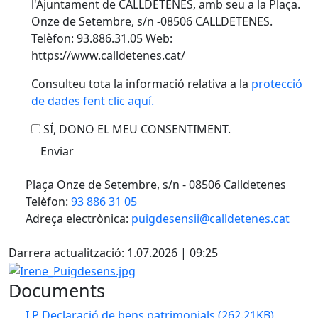
l'Ajuntament de CALLDETENES, amb seu a la Plaça.
Onze de Setembre, s/n -08506 CALLDETENES.
Telèfon: 93.886.31.05 Web:
https://www.calldetenes.cat/
Consulteu tota la informació relativa a la
protecció
de dades fent clic aquí.
SÍ, DONO EL MEU CONSENTIMENT.
Plaça Onze de Setembre, s/n - 08506 Calldetenes
Telèfon:
93 886 31 05
Adreça electrònica:
puigdesensii@calldetenes.cat
Facebook
X
Darrera actualització: 1.07.2026 | 09:25
Irene_Puigdesens.jpg
Documents
I.P Declaració de bens patrimonials
(262.21KB)