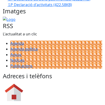
I.P Declaració d'activitats
(422.58KB)
Imatges
Logo
RSS
L'actualitat a un clic
Agenda
Agenda política
Avisos
Notícies
Publicacions
Adreces i telèfons