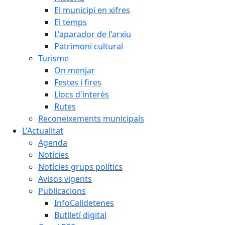
El municipi en xifres
El temps
L'aparador de l'arxiu
Patrimoni cultural
Turisme
On menjar
Festes i fires
Llocs d'interès
Rutes
Reconeixements municipals
L'Actualitat
Agenda
Notícies
Notícies grups polítics
Avisos vigents
Publicacions
InfoCalldetenes
Butlletí digital