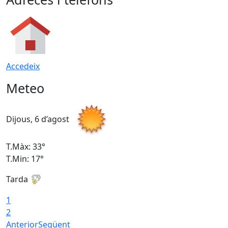
Accedeix
Meteo
Dijous, 6 d’agost
D
T.Màx: 33°
T
T.Min: 17°
T
Tarda
T
1
2
Anterior
Següent