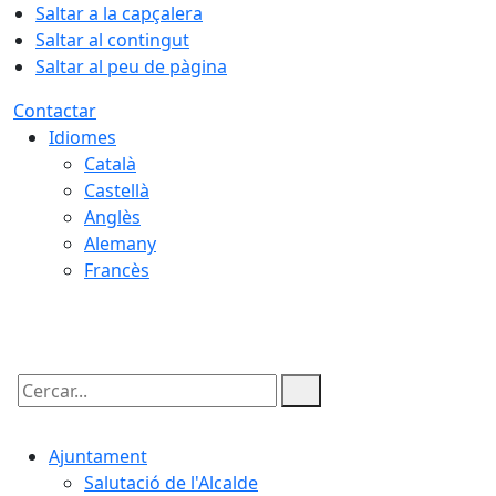
Saltar a la capçalera
Saltar al contingut
Saltar al peu de pàgina
Contactar
Idiomes
Català
Castellà
Anglès
Alemany
Francès
06.08.2026 | 02:48
Cercar:
Ajuntament
Salutació de l'Alcalde