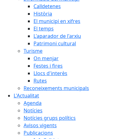
Calldetenes
Història
El municipi en xifres
El temps
L'aparador de l'arxiu
Patrimoni cultural
Turisme
On menjar
Festes i fires
Llocs d'interès
Rutes
Reconeixements municipals
L'Actualitat
Agenda
Notícies
Notícies grups polítics
Avisos vigents
Publicacions