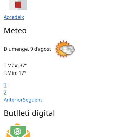
Accedeix
Meteo
Diumenge, 9 d’agost
D
T.Màx: 37°
T
T.Min: 17°
T
1
T
2
Anterior
Següent
Butlletí digital