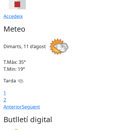
Accedeix
Meteo
Dimarts, 11 d’agost
D
T.Màx: 35°
T
T.Min: 19°
T
Tarda
T
1
2
Anterior
Següent
Butlletí digital