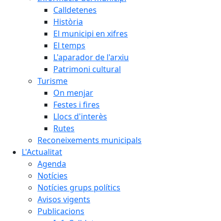
Calldetenes
Història
El municipi en xifres
El temps
L'aparador de l'arxiu
Patrimoni cultural
Turisme
On menjar
Festes i fires
Llocs d'interès
Rutes
Reconeixements municipals
L'Actualitat
Agenda
Notícies
Notícies grups polítics
Avisos vigents
Publicacions