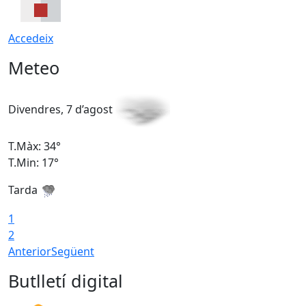
Accedeix
Meteo
Divendres, 7 d’agost
D
T.Màx: 34°
T
T.Min: 17°
T
Tarda
T
1
2
Anterior
Següent
Butlletí digital