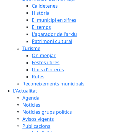
Calldetenes
Història
El municipi en xifres
El temps
L'aparador de l'arxiu
Patrimoni cultural
Turisme
On menjar
Festes i fires
Llocs d'interès
Rutes
Reconeixements municipals
L'Actualitat
Agenda
Notícies
Notícies grups polítics
Avisos vigents
Publicacions