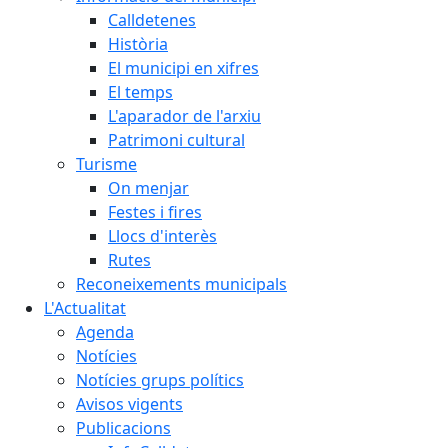
Calldetenes
Història
El municipi en xifres
El temps
L'aparador de l'arxiu
Patrimoni cultural
Turisme
On menjar
Festes i fires
Llocs d'interès
Rutes
Reconeixements municipals
L'Actualitat
Agenda
Notícies
Notícies grups polítics
Avisos vigents
Publicacions