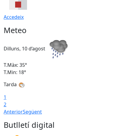
Accedeix
Meteo
Dilluns, 10 d’agost
D
T.Màx: 35°
T
T.Min: 18°
T
Tarda
T
1
2
Anterior
Següent
Butlletí digital