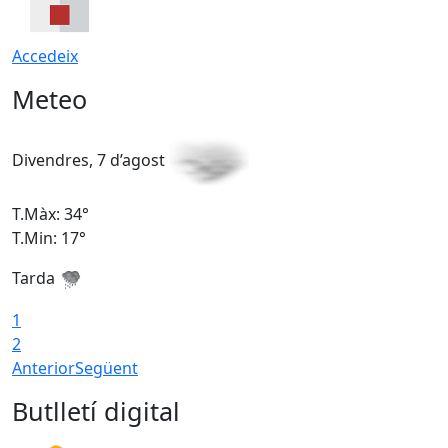
Accedeix
Meteo
Divendres, 7 d’agost
D
T.Màx: 34°
T
T.Min: 17°
T
Tarda
T
1
2
Anterior
Següent
Butlletí digital