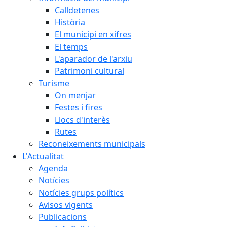
Calldetenes
Història
El municipi en xifres
El temps
L'aparador de l'arxiu
Patrimoni cultural
Turisme
On menjar
Festes i fires
Llocs d'interès
Rutes
Reconeixements municipals
L'Actualitat
Agenda
Notícies
Notícies grups polítics
Avisos vigents
Publicacions