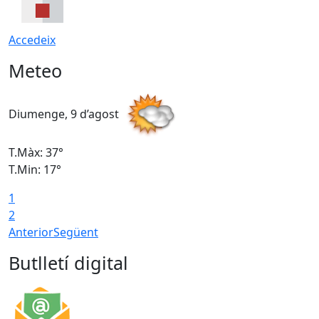
Accedeix
Meteo
Diumenge, 9 d’agost
D
T.Màx: 37°
T
T.Min: 17°
T
1
T
2
Anterior
Següent
Butlletí digital