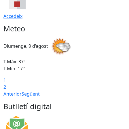
Accedeix
Meteo
Diumenge, 9 d’agost
D
T.Màx: 37°
T
T.Min: 17°
T
1
T
2
Anterior
Següent
Butlletí digital