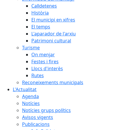
Calldetenes
Història
El municipi en xifres
El temps
L'aparador de l'arxiu
Patrimoni cultural
Turisme
On menjar
Festes i fires
Llocs d'interès
Rutes
Reconeixements municipals
L'Actualitat
Agenda
Notícies
Notícies grups polítics
Avisos vigents
Publicacions