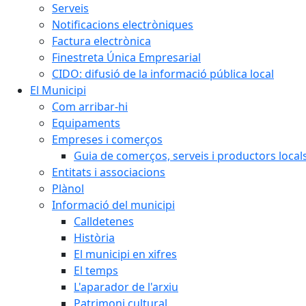
Serveis
Notificacions electròniques
Factura electrònica
Finestreta Única Empresarial
CIDO: difusió de la informació pública local
El Municipi
Com arribar-hi
Equipaments
Empreses i comerços
Guia de comerços, serveis i productors local
Entitats i associacions
Plànol
Informació del municipi
Calldetenes
Història
El municipi en xifres
El temps
L'aparador de l'arxiu
Patrimoni cultural