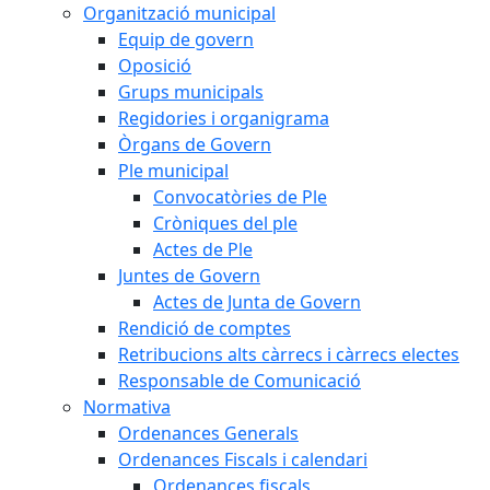
Organització municipal
Equip de govern
Oposició
Grups municipals
Regidories i organigrama
Òrgans de Govern
Ple municipal
Convocatòries de Ple
Cròniques del ple
Actes de Ple
Juntes de Govern
Actes de Junta de Govern
Rendició de comptes
Retribucions alts càrrecs i càrrecs electes
Responsable de Comunicació
Normativa
Ordenances Generals
Ordenances Fiscals i calendari
Ordenances fiscals