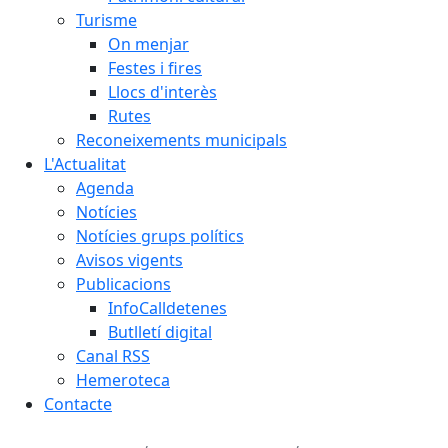
Turisme
On menjar
Festes i fires
Llocs d'interès
Rutes
Reconeixements municipals
L'Actualitat
Agenda
Notícies
Notícies grups polítics
Avisos vigents
Publicacions
InfoCalldetenes
Butlletí digital
Canal RSS
Hemeroteca
Contacte