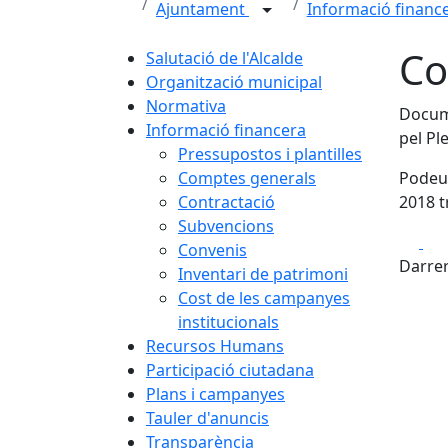
Ajuntament
Informació financ
Co
Salutació de l'Alcalde
Organització municipal
Normativa
Docume
Informació financera
pel Pl
Pressupostos i plantilles
Comptes generals
Podeu 
Contractació
2018 t
Subvencions
Fa
Convenis
Darrer
Inventari de patrimoni
Cost de les campanyes
institucionals
Recursos Humans
Participació ciutadana
Plans i campanyes
Tauler d'anuncis
Transparència