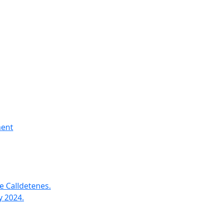
ment
e Calldetenes.
y 2024.