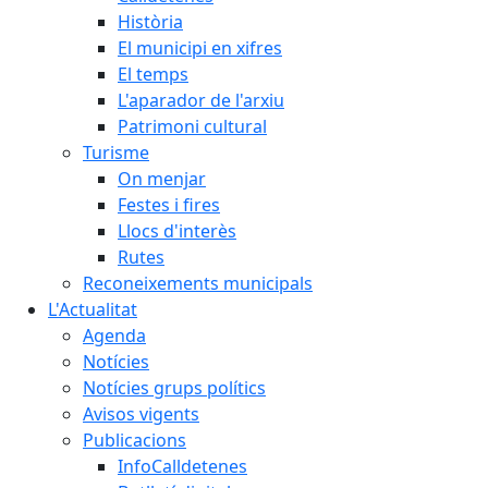
Història
El municipi en xifres
El temps
L'aparador de l'arxiu
Patrimoni cultural
Turisme
On menjar
Festes i fires
Llocs d'interès
Rutes
Reconeixements municipals
L'Actualitat
Agenda
Notícies
Notícies grups polítics
Avisos vigents
Publicacions
InfoCalldetenes