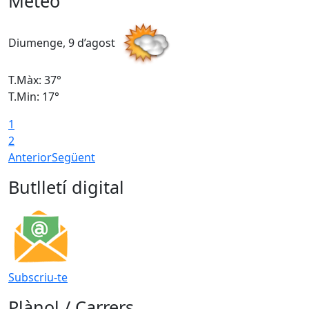
Meteo
Diumenge, 9 d’agost
D
T.Màx: 37°
T
T.Min: 17°
T
1
T
2
Anterior
Següent
Butlletí digital
Subscriu-te
Plànol / Carrers