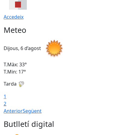
Accedeix
Meteo
Dijous, 6 d’agost
D
T.Màx: 33°
T
T.Min: 17°
T
Tarda
T
1
2
Anterior
Següent
Butlletí digital