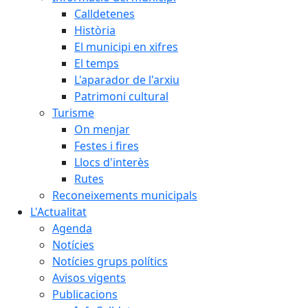
Calldetenes
Història
El municipi en xifres
El temps
L'aparador de l'arxiu
Patrimoni cultural
Turisme
On menjar
Festes i fires
Llocs d'interès
Rutes
Reconeixements municipals
L'Actualitat
Agenda
Notícies
Notícies grups polítics
Avisos vigents
Publicacions