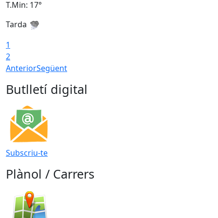
T.Min: 17°
T
Tarda
T
1
2
Anterior
Següent
Butlletí digital
Subscriu-te
Plànol / Carrers