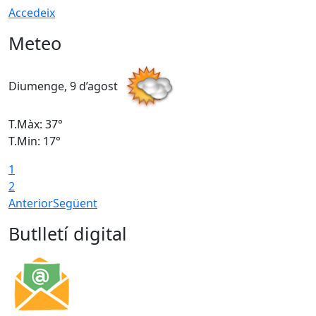
Accedeix
Meteo
Diumenge, 9 d’agost
D
T.Màx: 37°
T
T.Min: 17°
T
1
T
2
Anterior
Següent
Butlletí digital