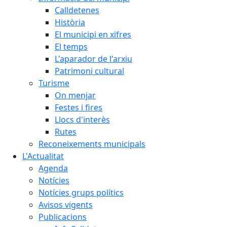
Calldetenes
Història
El municipi en xifres
El temps
L'aparador de l'arxiu
Patrimoni cultural
Turisme
On menjar
Festes i fires
Llocs d'interès
Rutes
Reconeixements municipals
L'Actualitat
Agenda
Notícies
Notícies grups polítics
Avisos vigents
Publicacions