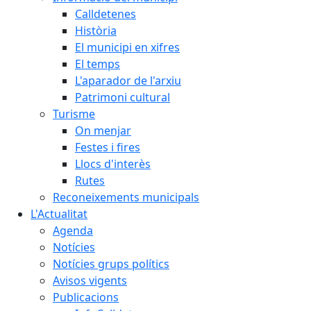
Calldetenes
Història
El municipi en xifres
El temps
L'aparador de l'arxiu
Patrimoni cultural
Turisme
On menjar
Festes i fires
Llocs d'interès
Rutes
Reconeixements municipals
L'Actualitat
Agenda
Notícies
Notícies grups polítics
Avisos vigents
Publicacions