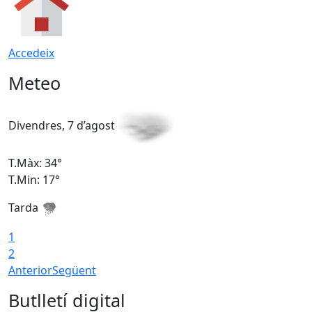
Accedeix
Meteo
Divendres, 7 d’agost
D
T.Màx: 34°
T
T.Min: 17°
T
Tarda
T
1
2
Anterior
Següent
Butlletí digital