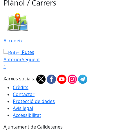
Plànol / Carrers
Accedeix
Rutes
Anterior
Següent
1
Xarxes socials:
Crèdits
Contactar
Protecció de dades
Avís legal
Accessibilitat
Ajuntament de Calldetenes