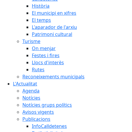
Història
El municipi en xifres
El temps
L'aparador de l'arxiu
Patrimoni cultural
Turisme
On menjar
Festes i fires
Llocs d'interès
Rutes
Reconeixements municipals
L'Actualitat
Agenda
Notícies
Notícies grups polítics
Avisos vigents
Publicacions
InfoCalldetenes