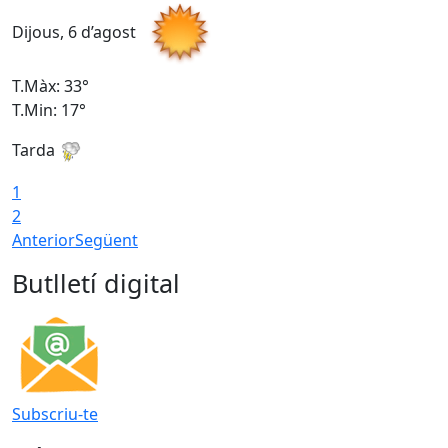
Dijous, 6 d’agost
D
T.Màx: 33°
T
T.Min: 17°
T
Tarda
T
1
2
Anterior
Següent
Butlletí digital
Subscriu-te