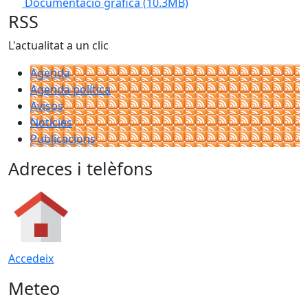
Documentació gràfica
(10.3MB)
RSS
L'actualitat a un clic
Agenda
Agenda política
Avisos
Notícies
Publicacions
Adreces i telèfons
Accedeix
Meteo