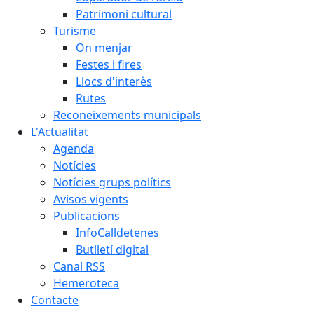
Patrimoni cultural
Turisme
On menjar
Festes i fires
Llocs d'interès
Rutes
Reconeixements municipals
L'Actualitat
Agenda
Notícies
Notícies grups polítics
Avisos vigents
Publicacions
InfoCalldetenes
Butlletí digital
Canal RSS
Hemeroteca
Contacte