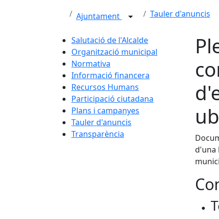
Tauler d'anuncis
Ajuntament
Pl
Salutació de l'Alcalde
Organització municipal
co
Normativa
Informació financera
d'
Recursos Humans
Participació ciutadana
ub
Plans i campanyes
Tauler d'anuncis
Transparència
Docume
d'una 
munici
Con
T