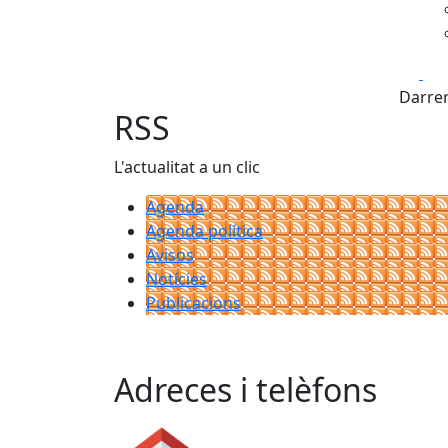
Fa
Darrer
RSS
L'actualitat a un clic
Agenda
Agenda política
Avisos
Notícies
Publicacions
Adreces i telèfons