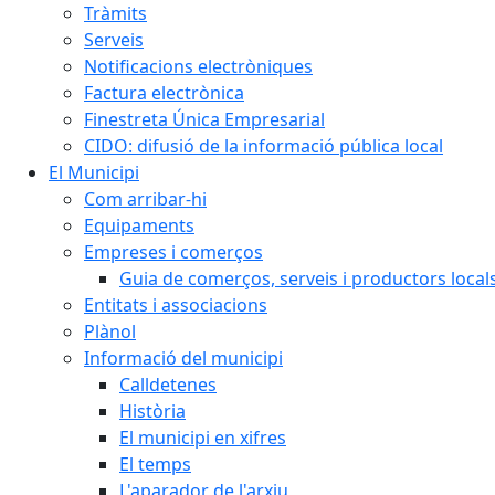
Tràmits
Serveis
Notificacions electròniques
Factura electrònica
Finestreta Única Empresarial
CIDO: difusió de la informació pública local
El Municipi
Com arribar-hi
Equipaments
Empreses i comerços
Guia de comerços, serveis i productors local
Entitats i associacions
Plànol
Informació del municipi
Calldetenes
Història
El municipi en xifres
El temps
L'aparador de l'arxiu