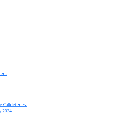
ment
e Calldetenes.
y 2024.