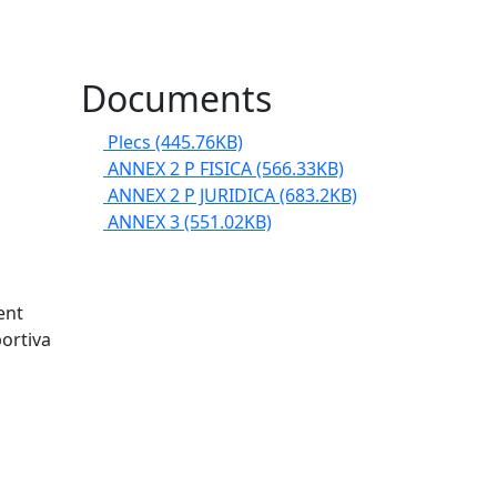
Documents
Plecs
(445.76KB)
ANNEX 2 P FISICA
(566.33KB)
ANNEX 2 P JURIDICA
(683.2KB)
ANNEX 3
(551.02KB)
ent
portiva