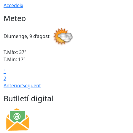
Accedeix
Meteo
Diumenge, 9 d’agost
D
T.Màx: 37°
T
T.Min: 17°
T
1
T
2
Anterior
Següent
Butlletí digital