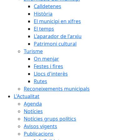
Calldetenes
Història
El municipi en xifres
El temps
L'aparador de l'arxiu
Patrimoni cultural
Turisme
On menjar
Festes i fires
Llocs d'interès
Rutes
Reconeixements municipals
L'Actualitat
Agenda
Notícies
Notícies grups polítics
Avisos vigents
Publicacions