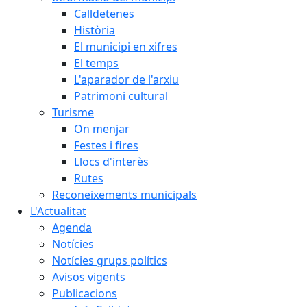
Calldetenes
Història
El municipi en xifres
El temps
L'aparador de l'arxiu
Patrimoni cultural
Turisme
On menjar
Festes i fires
Llocs d'interès
Rutes
Reconeixements municipals
L'Actualitat
Agenda
Notícies
Notícies grups polítics
Avisos vigents
Publicacions