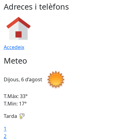
Adreces i telèfons
Accedeix
Meteo
Dijous, 6 d’agost
D
T.Màx: 33°
T
T.Min: 17°
T
Tarda
T
1
2