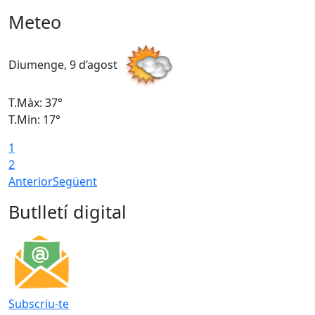
Meteo
Diumenge, 9 d’agost
D
T.Màx: 37°
T
T.Min: 17°
T
1
T
2
Anterior
Següent
Butlletí digital
Subscriu-te