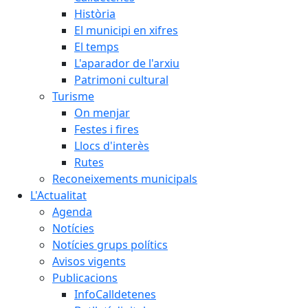
Història
El municipi en xifres
El temps
L'aparador de l'arxiu
Patrimoni cultural
Turisme
On menjar
Festes i fires
Llocs d'interès
Rutes
Reconeixements municipals
L'Actualitat
Agenda
Notícies
Notícies grups polítics
Avisos vigents
Publicacions
InfoCalldetenes