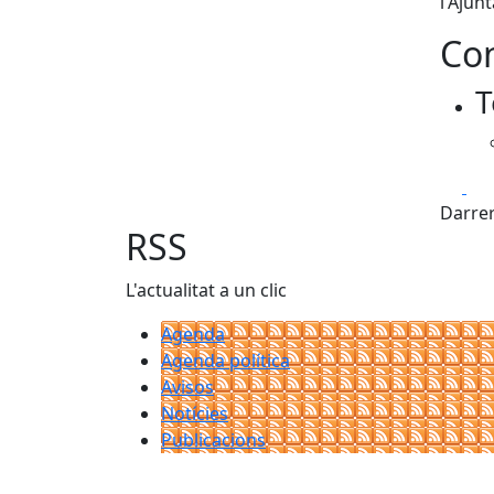
l'Ajun
Con
T
Fa
Darrer
RSS
L'actualitat a un clic
Agenda
Agenda política
Avisos
Notícies
Publicacions