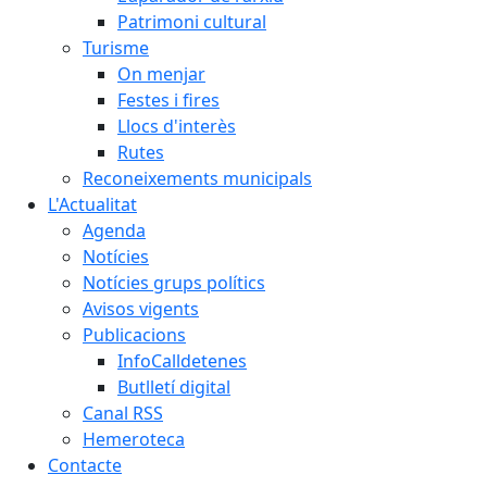
Patrimoni cultural
Turisme
On menjar
Festes i fires
Llocs d'interès
Rutes
Reconeixements municipals
L'Actualitat
Agenda
Notícies
Notícies grups polítics
Avisos vigents
Publicacions
InfoCalldetenes
Butlletí digital
Canal RSS
Hemeroteca
Contacte