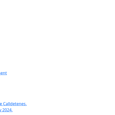
ment
e Calldetenes.
y 2024.