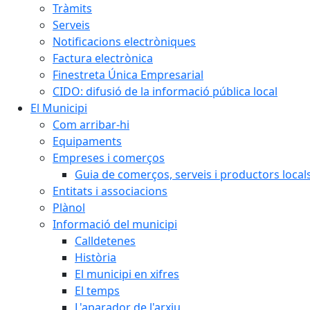
Tràmits
Serveis
Notificacions electròniques
Factura electrònica
Finestreta Única Empresarial
CIDO: difusió de la informació pública local
El Municipi
Com arribar-hi
Equipaments
Empreses i comerços
Guia de comerços, serveis i productors local
Entitats i associacions
Plànol
Informació del municipi
Calldetenes
Història
El municipi en xifres
El temps
L'aparador de l'arxiu