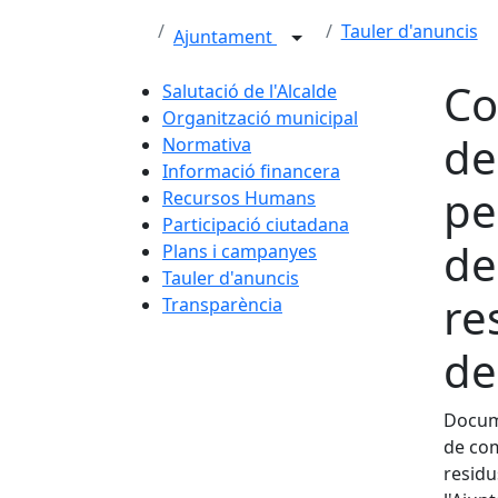
Tauler d'anuncis
Ajuntament
Co
Salutació de l'Alcalde
Organització municipal
de
Normativa
Informació financera
pe
Recursos Humans
Participació ciutadana
de
Plans i campanyes
Tauler d'anuncis
re
Transparència
de
Docume
de com
residu