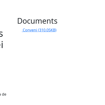
Documents
s
Conveni
(310.05KB)
i
a de