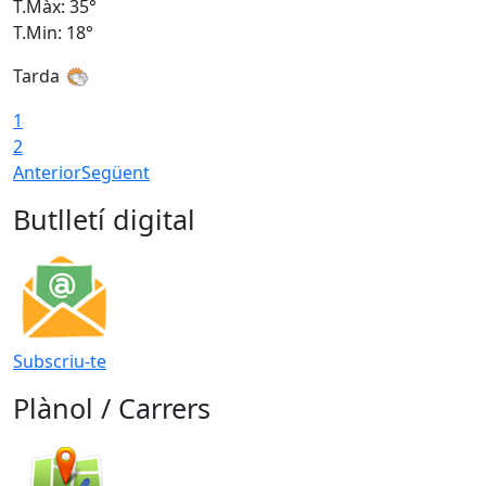
T.Màx: 35°
T
T.Min: 18°
T
Tarda
T
1
2
Anterior
Següent
Butlletí digital
Subscriu-te
Plànol / Carrers