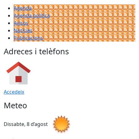
Agenda
Agenda política
Avisos
Notícies
Publicacions
Adreces i telèfons
Accedeix
Meteo
Dissabte, 8 d’agost
D