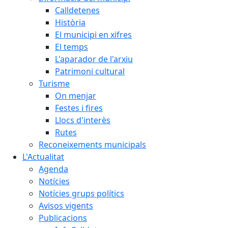
Calldetenes
Història
El municipi en xifres
El temps
L'aparador de l'arxiu
Patrimoni cultural
Turisme
On menjar
Festes i fires
Llocs d'interès
Rutes
Reconeixements municipals
L'Actualitat
Agenda
Notícies
Notícies grups polítics
Avisos vigents
Publicacions