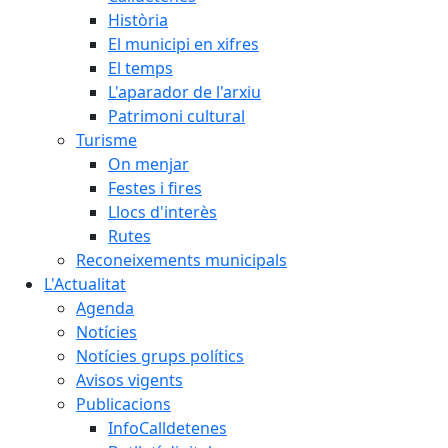
Història
El municipi en xifres
El temps
L'aparador de l'arxiu
Patrimoni cultural
Turisme
On menjar
Festes i fires
Llocs d'interès
Rutes
Reconeixements municipals
L'Actualitat
Agenda
Notícies
Notícies grups polítics
Avisos vigents
Publicacions
InfoCalldetenes