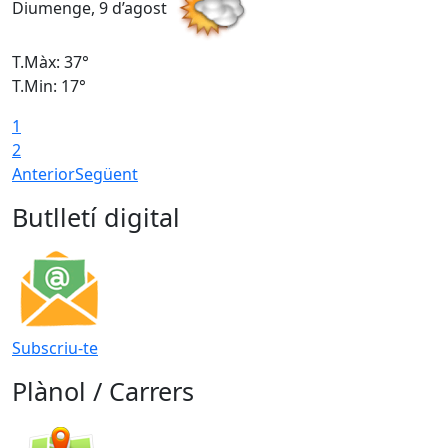
Diumenge, 9 d’agost
D
T.Màx: 37°
T
T.Min: 17°
T
1
T
2
Anterior
Següent
Butlletí digital
Subscriu-te
Plànol / Carrers