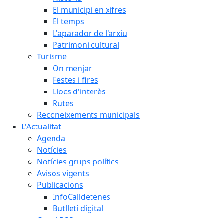
El municipi en xifres
El temps
L'aparador de l'arxiu
Patrimoni cultural
Turisme
On menjar
Festes i fires
Llocs d'interès
Rutes
Reconeixements municipals
L'Actualitat
Agenda
Notícies
Notícies grups polítics
Avisos vigents
Publicacions
InfoCalldetenes
Butlletí digital