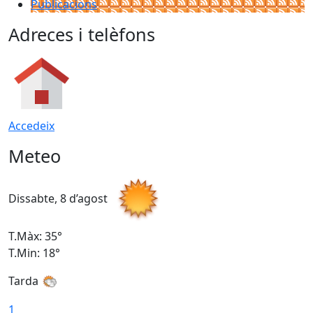
Publicacions
Adreces i telèfons
Accedeix
Meteo
Dissabte, 8 d’agost
D
T.Màx: 35°
T
T.Min: 18°
T
Tarda
T
1