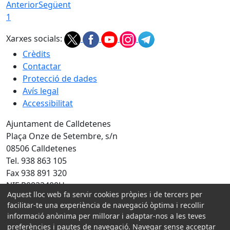
Anterior
Següent
1
Xarxes socials:
Crèdits
Contactar
Protecció de dades
Avís legal
Accessibilitat
Ajuntament de Calldetenes
Plaça Onze de Setembre, s/n
08506 Calldetenes
Tel. 938 863 105
Fax 938 891 320
NIF P0822400H
Aquest lloc web fa servir cookies pròpies i de tercers per
facilitar-te una experiència de navegació òptima i recollir
Amb la col·laboració de:
informació anònima per millorar i adaptar-nos a les teves
preferències i pautes de navegació. Navegar sense acceptar