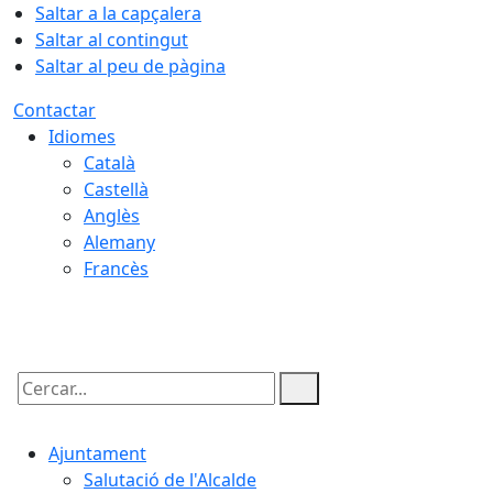
Saltar a la capçalera
Saltar al contingut
Saltar al peu de pàgina
Contactar
Idiomes
Català
Castellà
Anglès
Alemany
Francès
09.08.2026 | 11:57
Cercar:
Ajuntament
Salutació de l'Alcalde