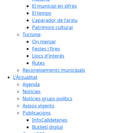
El municipi en xifres
El temps
L'aparador de l'arxiu
Patrimoni cultural
Turisme
On menjar
Festes i fires
Llocs d'interès
Rutes
Reconeixements municipals
L'Actualitat
Agenda
Notícies
Notícies grups polítics
Avisos vigents
Publicacions
InfoCalldetenes
Butlletí digital