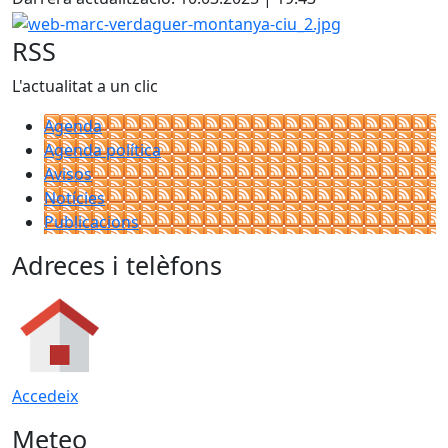
web-marc-verdaguer-montanya-ciu_2.jpg
RSS
L'actualitat a un clic
Agenda
Agenda política
Avisos
Notícies
Publicacions
Adreces i telèfons
Accedeix
Meteo