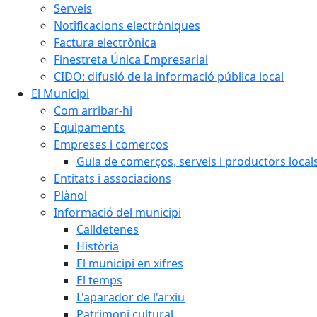
Serveis
Notificacions electròniques
Factura electrònica
Finestreta Única Empresarial
CIDO: difusió de la informació pública local
El Municipi
Com arribar-hi
Equipaments
Empreses i comerços
Guia de comerços, serveis i productors local
Entitats i associacions
Plànol
Informació del municipi
Calldetenes
Història
El municipi en xifres
El temps
L'aparador de l'arxiu
Patrimoni cultural