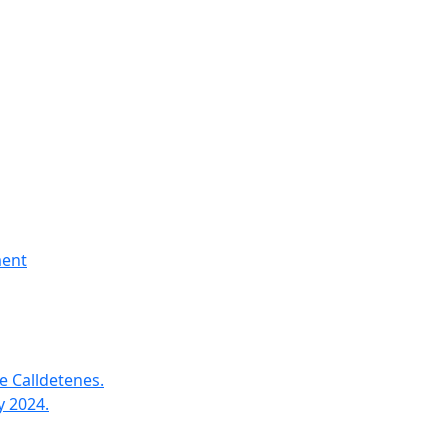
ment
e Calldetenes.
y 2024.