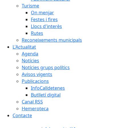
Turisme
On menjar
Festes i fires
Llocs d'interès
Rutes
Reconeixements municipals
L'Actualitat
Agenda
Notícies
Notícies grups polítics
Avisos vigents
Publicacions
InfoCalldetenes
Butlletí digital
Canal RSS
Hemeroteca
Contacte