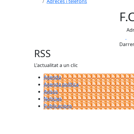
Adreces i telèfons
F.
Adr
Fa
Darrer
RSS
L'actualitat a un clic
Agenda
Agenda política
Avisos
Notícies
Publicacions