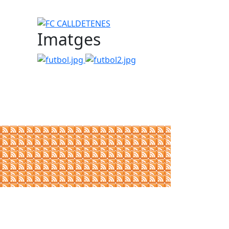
FC CALLDETENES
Imatges
futbol.jpg
futbol2.jpg