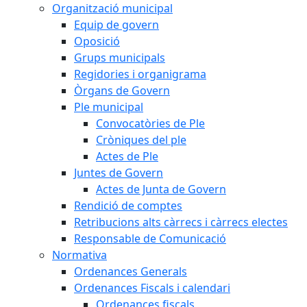
Organització municipal
Equip de govern
Oposició
Grups municipals
Regidories i organigrama
Òrgans de Govern
Ple municipal
Convocatòries de Ple
Cròniques del ple
Actes de Ple
Juntes de Govern
Actes de Junta de Govern
Rendició de comptes
Retribucions alts càrrecs i càrrecs electes
Responsable de Comunicació
Normativa
Ordenances Generals
Ordenances Fiscals i calendari
Ordenances fiscals