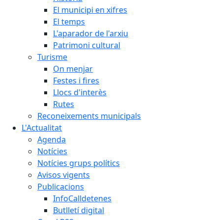
El municipi en xifres
El temps
L'aparador de l'arxiu
Patrimoni cultural
Turisme
On menjar
Festes i fires
Llocs d'interès
Rutes
Reconeixements municipals
L'Actualitat
Agenda
Notícies
Notícies grups polítics
Avisos vigents
Publicacions
InfoCalldetenes
Butlletí digital