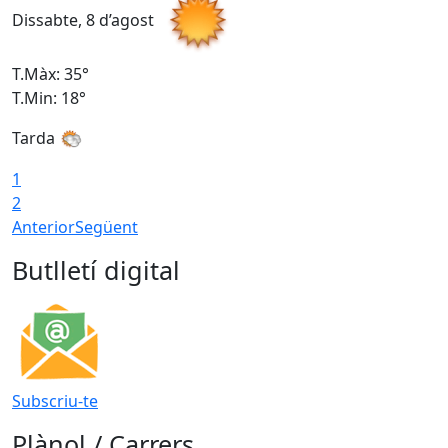
Dissabte, 8 d’agost
D
T.Màx: 35°
T
T.Min: 18°
T
Tarda
T
1
2
Anterior
Següent
Butlletí digital
Subscriu-te
Plànol / Carrers