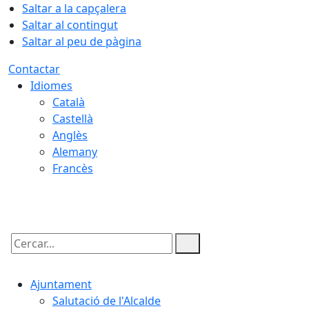
Saltar a la capçalera
Saltar al contingut
Saltar al peu de pàgina
Contactar
Idiomes
Català
Castellà
Anglès
Alemany
Francès
08.08.2026 | 05:16
Cercar:
Ajuntament
Salutació de l'Alcalde