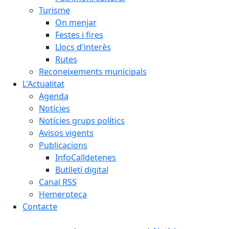
Turisme
On menjar
Festes i fires
Llocs d'interès
Rutes
Reconeixements municipals
L'Actualitat
Agenda
Notícies
Notícies grups polítics
Avisos vigents
Publicacions
InfoCalldetenes
Butlletí digital
Canal RSS
Hemeroteca
Contacte