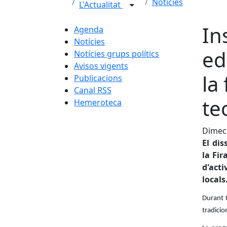
Notícies
L'Actualitat
In
Agenda
Notícies
ed
Notícies grups polítics
Avisos vigents
la
Publicacions
Canal RSS
te
Hemeroteca
Dimecr
El dis
la Fir
d'acti
locals
Durant t
tradici