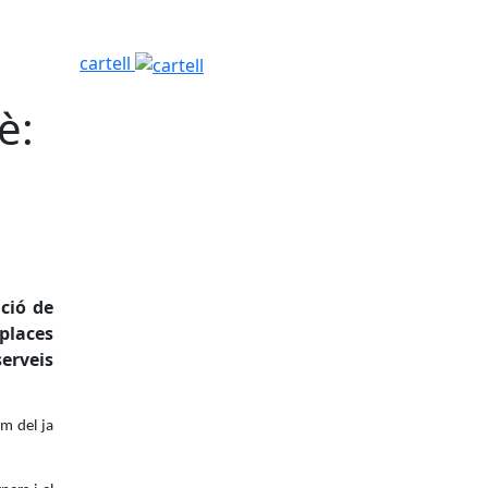
cartell
è:
ició de
 places
serveis
om del ja