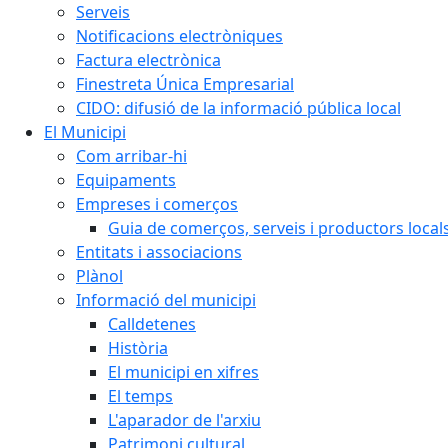
Serveis
Notificacions electròniques
Factura electrònica
Finestreta Única Empresarial
CIDO: difusió de la informació pública local
El Municipi
Com arribar-hi
Equipaments
Empreses i comerços
Guia de comerços, serveis i productors local
Entitats i associacions
Plànol
Informació del municipi
Calldetenes
Història
El municipi en xifres
El temps
L'aparador de l'arxiu
Patrimoni cultural