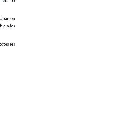
ers i el
cipar en
ble a les
totes les