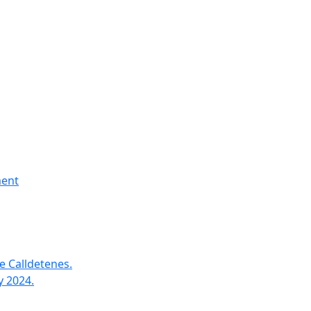
ment
e Calldetenes.
y 2024.