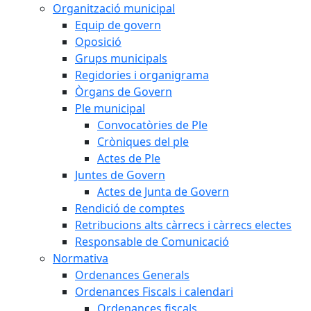
Organització municipal
Equip de govern
Oposició
Grups municipals
Regidories i organigrama
Òrgans de Govern
Ple municipal
Convocatòries de Ple
Cròniques del ple
Actes de Ple
Juntes de Govern
Actes de Junta de Govern
Rendició de comptes
Retribucions alts càrrecs i càrrecs electes
Responsable de Comunicació
Normativa
Ordenances Generals
Ordenances Fiscals i calendari
Ordenances fiscals