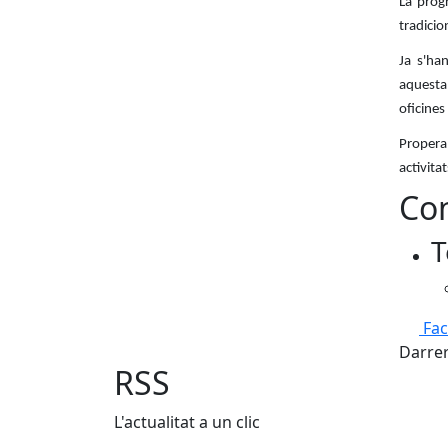
La prog
tradicio
Ja s'ha
aquesta 
oficines
Properam
activitat
Con
T
Fa
Darrer
RSS
L'actualitat a un clic