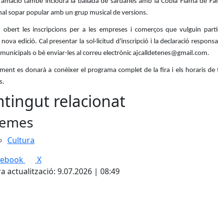
ramació també inclourà la ballada de sardanes amb la Cobla Flama de Farn
nal sopar popular amb un grup musical de versions.
n obert les inscripcions per a les empreses i comerços que vulguin parti
nova edició. Cal presentar la sol·licitud d'inscripció i la declaració responsa
 municipals o bé enviar-les al correu electrònic ajcalldetenes@gmail.com.
ent es donarà a conèixer el programa complet de la fira i els horaris de 
s.
tingut relacionat
emes
Cultura
cebook
X
a actualització: 9.07.2026 | 08:49